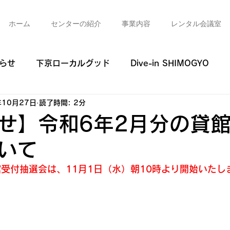
ホーム
センターの紹介
事業内容
レンタル会議室
らせ
下京ローカルグッド
Dive-in SHIMOGYO
年10月27日
読了時間: 2分
のモグラ
下京活動情報発信マガジンCarre
YOUは何
せ】令和6年2月分の貸
いて
コんな時こそ！ローカルなきずナ
下京おもしろ人図鑑（
館受付抽選会は、11月1日（水）朝10時より開始いたし
ジェクト