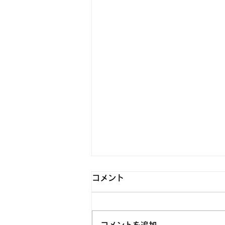
【お知らせ】令和8年11月分
コメント
の貸館予約抽選会について
令和8年11月分の貸館受付抽選