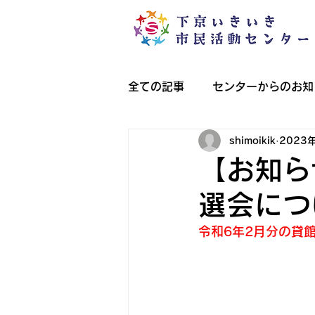
全ての記事
センターからのお知
shimoikik
2023
下京おもしろ人図鑑
まち
【お知ら
選会につ
下京SDGsみつけました。
令和6年2月分の貸
過去のともにすごすツアープロ