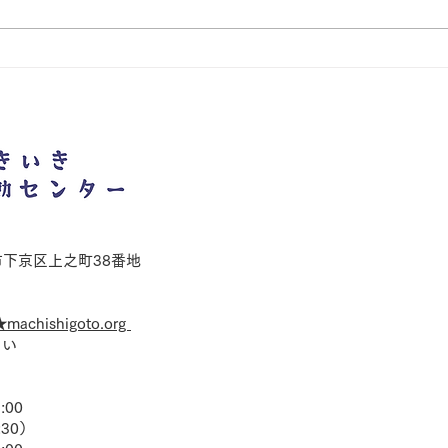
会は、7月1日(水)朝10時より開
は、
始いたします！ 令和8年7月〜9
いた
月のご予約については抽選会終了
のご
後に承ります。抽選会以後の窓口
に承
での順次受付につきましても、窓
の順
口混雑の可能性があります。お時
混雑
間に余裕をもって、ご来館くださ
に余
い。 以下の日時のお部屋はご利
い。
用いただけません。あらかじめご
利用
理解ください。 ・会議室1 毎
ご理解
週木曜日/第3月曜日 18時~21
9/1
都市下京区上之町38番地
時 ・10月2日(金) 10時
9/2
★machishigoto.org
さい
00
30）