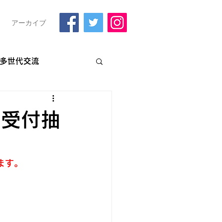
アーカイブ
多世代交流
しに下京へ？
館受付抽
番外編）
ます。