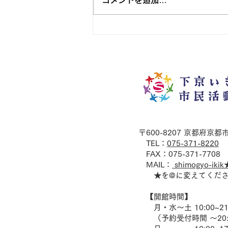
コメントを追加…
会は、8月1日(土)朝10時より開
始いたします！ 令和8年8月〜
10月のご予約については抽選会
終了後に承ります。抽選会以後の
窓口での順次受付につきまして
も、窓口混雑の可能性がありま
す。お時間に余裕をもって、ご来
館ください。以下の日時のお部屋
はご利用いただけません。あらか
じめご理解ください。 ・会議室
1 毎週木曜日/第3月曜日 18
〒600-8207 京都府京
時~21時 当日は団体登録カード
​ TEL：
075-371-8220
が必要
FAX：075-371-7708
MAIL：
shimogyo-ikik
★を@に変えてくだ
【開館時間】
月・水～土 10:00~21:
（予約受付時間 ～20: