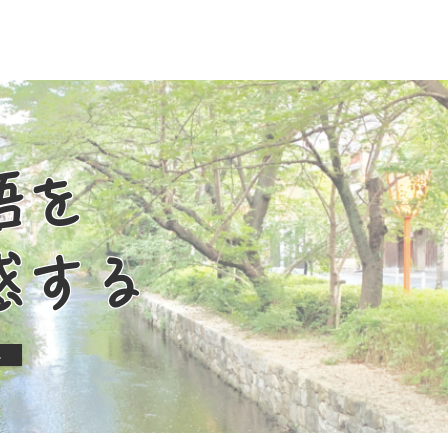
語を
感する
e