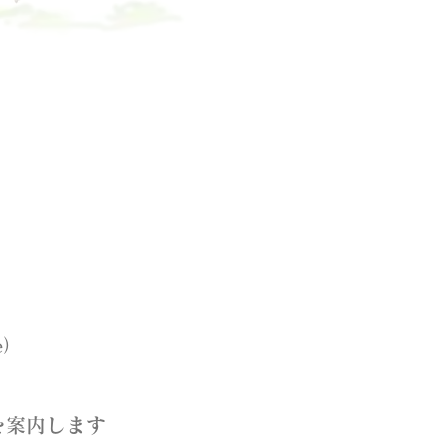
e）
）
を案内します