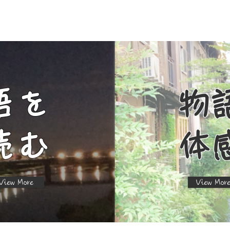
語を
​物
読む
体
iew More
View Mor