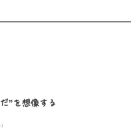
だ”を想像する
ト）