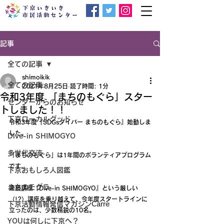
記事
全ての記事
shimoikik
全ての記事
2021年8月25日
読了時間: 1分
令和3年度 「まちのもぐら」スター
センターからのお知らせ
トしました！！
下京ローカルグッド
令和3年度『SDGsダイバー まちのもぐら』始動しま
した。
Dive-in SHIMOGYO
多世代交流
「まちのもぐら」は1年間のボランティアプログラム
です。
下京おもしろ人図鑑
まちのモグラ
連続講座『Dive-in SHIMOGYO』という厳しい
（!?）講座を乗り越えて、今年度スタートラインに
下京活動情報発信マガジンCarre
立ったのは、少数精鋭の10名。
YOUは何しに下京へ？