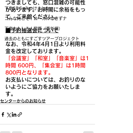
つきましても、窓口混雑の可能性
下京SDGsみつけました。
があります。お時間に余裕をもっ
て、ご来館ください。
コんな時こそ！ローカルなきずナ
下京おもしろ人図鑑（番外編）
■予約抽選会について
過去のともにすごすツアープロジェクト
なお、令和4年4月1日より利用料
金を改定しております。
「会議室」「和室」「音楽室」は1
時間 600円、「集会室」は1時間 
800円となります。
お支払いについては、お釣りのな
いようにご協力をお願いたしま
す。
センターからのお知らせ