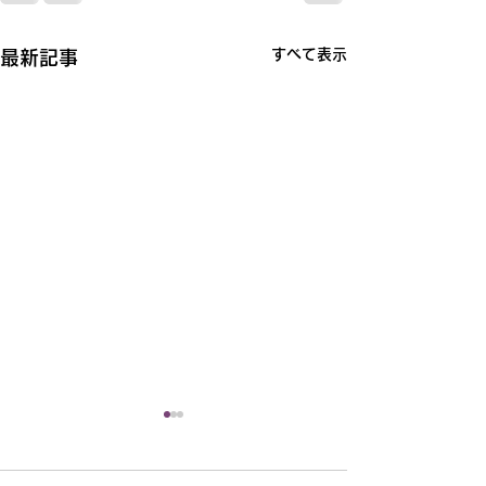
すべて表示
最新記事
【お知らせ】令和8年10
【お知らせ】令
月分の貸館予約抽選会に
分の貸館予約抽