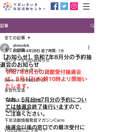
記事
全ての記事
shimoikik
全ての記事
2025年4月28日
読了時間: 1分
【お知らせ】令和7年8月分の予約抽
センターからのお知らせ
選会のお知らせ
下京ローカルグッド
令和7年8月分の貸館受付抽選会
は、5月1日(木)朝10時より開始い
Dive-in SHIMOGYO
たします。
多世代交流
なお、
5
月分～
7
月分の予約につい
下京おもしろ人図鑑
ては抽選会終了後行います
ので、
まちのモグラ
ご注意ください。
下京活動情報発信マガジンCarre
抽選会以後の窓口での順次受付に
YOUは何しに下京へ？