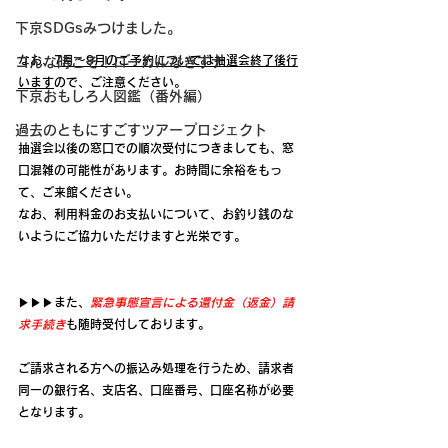
下京SDGsみつけました。
なお、
7月～9月のご予約については抽選会終了後行
コんな時こそ！ローカルなきずナ
います
ので、ご注意ください。
下京おもしろ人図鑑（番外編）
過去のともにすごすツアープロジェクト
抽選会以後の窓口での順次受付につきましても、窓
口混雑の可能性があります。お時間に余裕をもっ
て、ご来館ください。
なお、利用料金のお支払いについて、お釣り銭のな
いようにご協力いただけますと光栄です。
▶▶▶また、
緊急事態宣言による還付金（返金）請
求手続き
も随時受付しております。
ご請求される方への振込み処理を行うため、請求者
同一の銀行名、支店名、口座番号、口座名称が必要
となります。