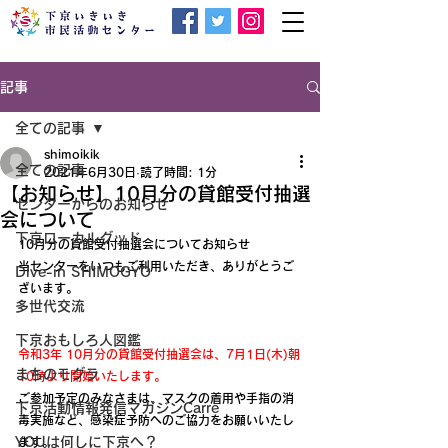
記事
全ての記事
shimoikik
全ての記事
2021年6月30日
読了時間: 1分
【お知らせ】10月分の貸館受付抽選
センターからのお知らせ
会について
下京ローカルグッド
10月分の貸館受付抽選会についてお知らせ
当センターをいつもご利用いただき、ありがとうご
Dive-in SHIMOGYO
ざいます。
多世代交流
下京おもしろ人図鑑
令和3年 10月分の貸館受付抽選会は、7月1日(木)朝
まちのモグラ
10時より開始いたします。
ご参加予定のみなさまは、マスクの着用や手指の消
下京活動情報発信マガジンCarre
毒実施など、感染症予防へのご協力をお願いいたし
YOUは何しに下京へ？
ます。