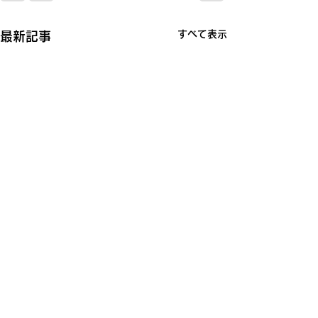
すべて表示
最新記事
【お知らせ】令和8年10
【お知らせ】令
月分の貸館予約抽選会に
分の貸館予約抽