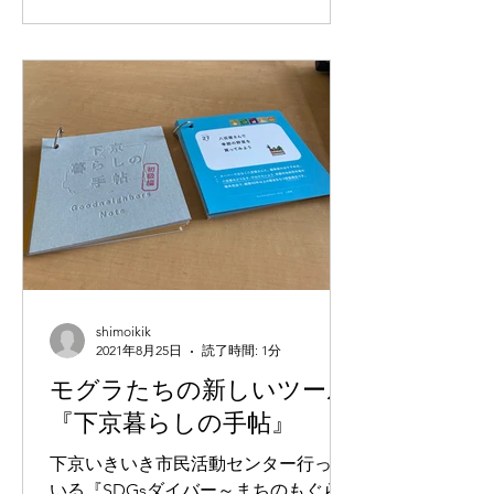
まずは、お目当ての”美味しい朝ごは
ん”。...
shimoikik
2021年8月25日
読了時間: 1分
モグラたちの新しいツール
『下京暮らしの手帖』
下京いきいき市民活動センター行って
いる『SDGsダイバー～まちのもぐら