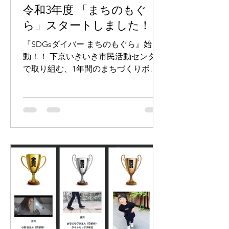
令和3年度 「まちのもぐ
ら」スタートしました！！
『SDGsダイバー まちのもぐら』始
動！！ 下京いきいき市民活動センター
で取り組む、1年間のまちづくりボラ
ンティアプログラム。 モグラたちの使
命は、”SDGs”という視点を携えて、
まちの資源や課題を掘り起こすこと。