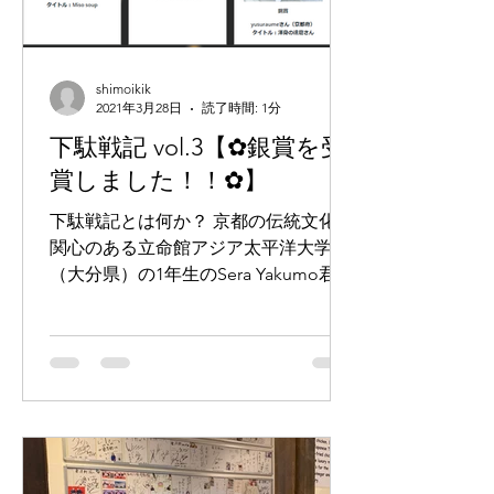
shimoikik
2021年3月28日
読了時間: 1分
下駄戦記 vol.3【✿銀賞を受
賞しました！！✿】
下駄戦記とは何か？ 京都の伝統文化に
関心のある立命館アジア太平洋大学
（大分県）の1年生のSera Yakumo君が
2020年8月に下京区の「ますや履物本
店（京都市下京区 寺町通松原下る植松
町703）」で下駄を購入したことから
始まったプロジェクトです。...