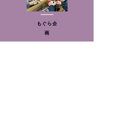
もぐら企
画
まちの良い
ところや課
題を
​伝える企画
を考えます