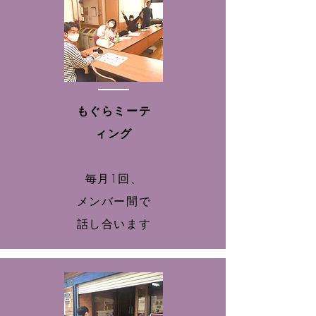
もぐらミーテ
ィング
毎月1回、
メンバー間で
話し合います