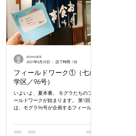
shimoikik
2021年8月25日
読了時間: 1分
フィールドワーク①（七条
学区／96号）
いよいよ、夏本番。 モグラたちのフィ
ールドワークが始まります。 第1回目
は、モグラ96号が企画するフィールド
ワーク。 『下京暮らしの手帖』の中か
ら、以下の2つを使って、七条学区界
隈をフィールドワークしてきました。