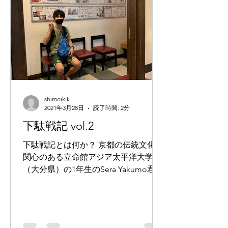
shimoikik
2021年3月28日
読了時間: 2分
下駄戦記 vol.2
下駄戦記とは何か？ 京都の伝統文化に
関心のある立命館アジア太平洋大学
（大分県）の1年生のSera Yakumo君が
2020年8月に下京区の「ますや履物本
店（京都市下京区 寺町通松原下る植松
町703）」で下駄を購入したことから
始まったプロジェクトです。...