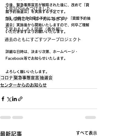
今後、緊急事態宣言が解除された後に、改めて「貸
下京SDGsみつけました。
館予約抽選会」を実施する予定です。
8月・9月分の会場の予約については、「貸館予約抽
コんな時こそ！ローカルなきずナ
選会」実施後から開始いたしますので、何卒ご理解
下京おもしろ人図鑑（番外編）
いただきますようお願いいたします。
過去のともにすごすツアープロジェクト
詳細な日時は、決まり次第、ホームページ・
Facebook等でお知らせいたします。
よろしく願いいたします。
コロナ
緊急事態宣言
抽選会
センターからのお知らせ
すべて表示
最新記事