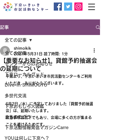
記事
全ての記事
shimoikik
全ての記事
2021年5月31日
読了時間: 1分
【重要なお知らせ】 貸館予約抽選会
センターからのお知らせ
の延期について
下京ローカルグッド
平素より、下京いきいき市民活動センターをご利用
いただき、ありがとうございます。
Dive-in SHIMOGYO
多世代交流
6月2日（水）に予定しておりました「貸館予約抽選
下京おもしろ人図鑑
会」は、延期いたします。
まちのモグラ
緊急事態宣言下でもあり、会場に多くの方が集まる
ことを避けるためです。
下京活動情報発信マガジンCarre
YOUは何しに下京へ？