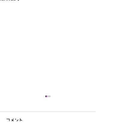
【お知らせ】令和8年10
【お知らせ】令
月分の貸館予約抽選会に
分の貸館予約抽
コメント
ついて
いて
令和8年10月分の貸館受付抽
令和8年9月分の