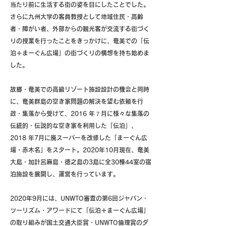
当たり前に生活する街の姿を目にしたことでした。
さらに九州大学の客員教授として地域住民・高齢
者・障がい者、外部からの観光客が交流する街づく
りの授業を行ったことをきっかけに、奄美での「伝
泊＋まーぐん広場」の街づくりの構想を持ち始めま
した。
故郷・奄美での高級リゾート施設設計の機会と同時
に、奄美群島の空き家問題の解決を望む依頼を行
政・集落から受けて、2016 年７月に様々な集落の
伝統的・伝説的な空き家を利用した「伝泊」、
2018 年7月に廃スーパーを改修した「まーぐん広
場・赤木名」をスタート。2020年10月現在、奄美
大島・加計呂麻島・徳之島の3島に全30棟44室の宿
泊施設を展開し、運営を行っています。
伝泊+まーぐん広場・赤木名について
2020年9月には、UNWTO審査の第6回ジャパン・
ツーリズム・アワードにて「伝泊＋まーぐん広場」
の取り組みが国土交通大臣賞・UNWTO倫理賞のダ