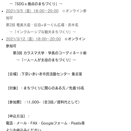
～「SDGｓ視点のまちづくり」～
2021/3/5（金）18:00～20:00
※オンライン参
加可
第2回 奄美大島・伝泊+まーぐん広場・赤木名
～「インクルーシブな観光まちづくり」～
2021/3/12（金）18:00～20:00
※オンライン
参加可
第3回 カラスマ大学・学長のコーディネート術
～「一人一人が主役のまちづくり」～
【会場】:下京いきいき市民活動センター 集会室
【対象】：まちづくりに関心のある方／先着16名
【参加費】：\1,000-（全3回／資料代として）
【申込方法】：
電話・メール・FAX・Googleフォーム・Peatix等
よりお申込みください。