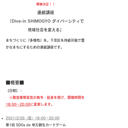
開催決定！！
連続講座
「Dive-in SHIMOGYO ダイバーシティで
地域社会を変える」
まちづくりに『多様性』を。下京区を持続可能で豊
かなまちにするための連続講座です。
昨年度のイベント様子：Dive-in SHIMOGYO Vo.1
■概要■
【日程】：
※​緊急事態宣言の発令・延長を受け、開催時間を
18:00～20:00
に変更します。
2021/2/26（金）18:00～20:00
第1回
SDGs de 地方創生カードゲーム